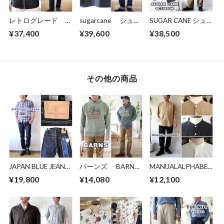
レトログレード
sugarcane シュガ
SUGAR CANE シュ
RETRO GRADE シ
ーケーン ネップデ
ガーケーン セカン
¥37,400
¥39,600
¥38,500
ングルライダースジ
ニム ワークコー
ドGジャン デニム
ャケット ラムレ
ト ワークジャケッ
ジャケット ジージ
ザー 羊革 レザー
ト 15445 東洋エ
ャン ブラックデニ
ジャケット
ンタープライズ
ム sc15650 ユーズ
3950010
TOYO
ド加工
その他の商品
JAPAN BLUE JEANS
バーンズ BARNS
MANUALALPHABET
ジャパンブルー ジ
スウェット パ
マニュアルアルファ
¥19,800
¥14,080
¥12,100
ーンズ CIRCLE J301
ーカー ピグメン
ベット 半袖バンド
ストレート 14.8oz
ト染め 24446
カラーシャツ
アメリカ綿 ヴィン
バーンズアウトフィ
MAS833 半袖シャ
テージセルヴィッチ
ッターズ
ツ
デニム