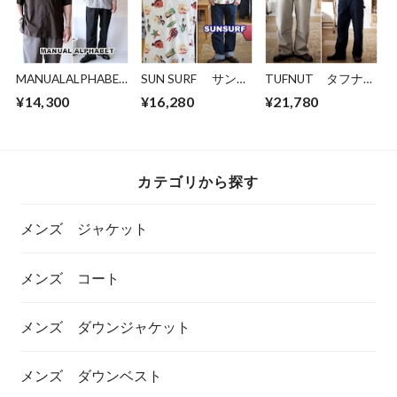
MANUALALPHABET
SUN SURF サンサ
TUFNUT タフナッ
マニュアルアルファ
ーフ かのこ 鹿
ツ コットンツイ
¥14,300
¥16,280
¥21,780
ベット オープンカ
の子 プルオーバー
ル ダブルニーワー
ラー半袖シャツ
ボタンダウンシャツ
クパンツ 42630
mas839 コットンシ
79358 クールマ
COTTON TWILL
ルク
ックス COOL
DOUBLE KNEE
MAX
WORK PANTS
カテゴリから探す
メンズ ジャケット
メンズ コート
メンズ ダウンジャケット
メンズ ダウンベスト