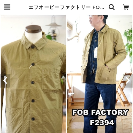
エフオービーファクトリー FOBFACTORY F2394 フレンチシャツジャケット FRENCH SHIRT JACKET カバーオール | bluelineshop