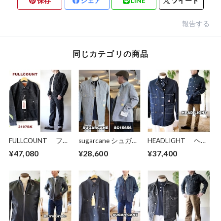
保存
シェア
LINE
ツイート
報告する
同じカテゴリの商品
FULLCOUNT フル
sugarcane シュガー
HEADLIGHT ヘッ
カウント ブラック
ケーン 15656 スト
ドライト ダブルブ
¥47,080
¥28,600
¥37,400
デニム デニムブラ
ライプ カバーオー
レスト デニム カ
ウス Gジャン
ル 11oz. HICKORY
バーオール デニム
2107BK Type 1
STRIPE WORK
ジャケット
Black Denim Jacket
COAT １１オン
HD15844
ファーストモデル
ス ヒッコリースト
ライプ ワークコー
ト