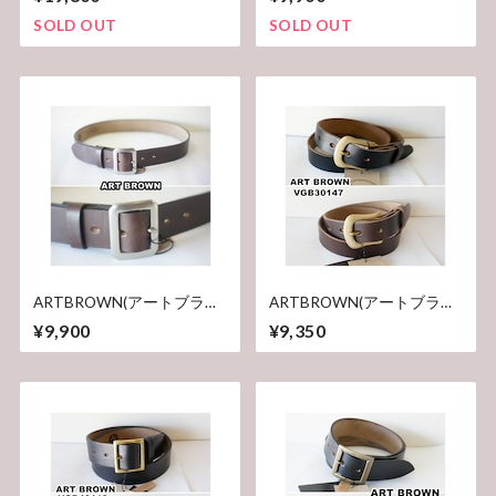
トラッカーズ クロムエク
VGB40142AB 本革 40mm幅
セル メンズ 財布 ロン
ギャリソンベルト クロムエ
SOLD OUT
SOLD OUT
グウォレット
クセル
VGW00105AB
ARTBROWN(アートブラウ
ARTBROWN(アートブラウ
ン)メンズ レザーベルト
ン)メンズ レザーベルト
¥9,900
¥9,350
VGB40142AB 本革 40mm幅
30147 本革 クロムエクセ
ギャリソンベルト クロムエ
ル 30mm幅
クセル