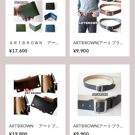
ＡＲＴＢＲＯＷＮ アート
ARTBROWN(アートブラウ
ブラウン ショートウォレ
ン) レザーベルト
¥17,600
¥9,900
ット 二つ折り財布 ブッ
NDB40014AB 本革 40mm幅
テーロレザー
ギャリソンベルト 姫路レザ
GGW00145AB
ーベルト
ARTBROWN アートブラ
ARTBROWN(アートブラウ
ウン 長財布 ウォレット
ン)メンズ レザーベルト
¥19,800
¥9,900