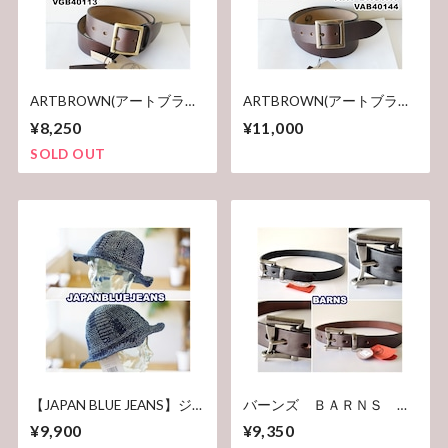
ARTBROWN(アートブラウ
ARTBROWN(アートブラウ
ン)メンズ レザーベルト
ン)メンズ レザーベルト
¥8,250
¥11,000
40113 本革 クロムエクセ
40144 本革 クロムエクセ
ル 40mm幅 ギャリソン
ル 40mm幅 ギャリソン
SOLD OUT
ベルト
ベルト
【JAPAN BLUE JEANS】ジ
バーンズ ＢＡＲＮＳ レ
ャパンブルージーンズ
ザーベルト 栃木レザー
¥9,900
¥9,350
JCA1002M31 / Bucket Hat /
ＬＥ－4053 メンズベル