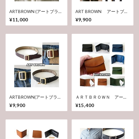
ARTBROWN (アートブラウ
ART BROWN アートブラ
ン)メンズ レザーベルト
ウン ツーウェイ サスペ
¥11,000
¥9,900
VGB35109AB 本革 35mm幅
ンダー ベルト
クロムエクセル アメリカホ
FGF00160AB ホーウィン
ーウィン社
社 クロムエクセルレザ
ー サスペンダー ３５
mm
ARTBROWN(アートブラウ
ＡＲＴＢＲＯＷＮ アート
ン)メンズ レザーベルト
ブラウン ショートウォレ
¥9,900
¥15,400
VGB40142AB 本革 40mm幅
ット 三つ折り財布 ブッ
ギャリソンベルト クロムエ
テーロレザー
クセル
GGW00147AB