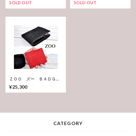
インディゴ刺子風ジャガー
ト フルベジタブルタンニ
SOLD OUT
SOLD OUT
ド
ンなめし 『FIREMAN
TOCHIGI LEATHER BELT』
ＺＯＯ ズー ＢＡＤＧＥ
ＲＢＩＬＬＦＯＬＤ１１
¥25,300
バジャービルフォールド１
１ 財布 レザーウォレッ
ト 二つ折り 送料無料
象革 ＺＢＦ－０１３
CATEGORY