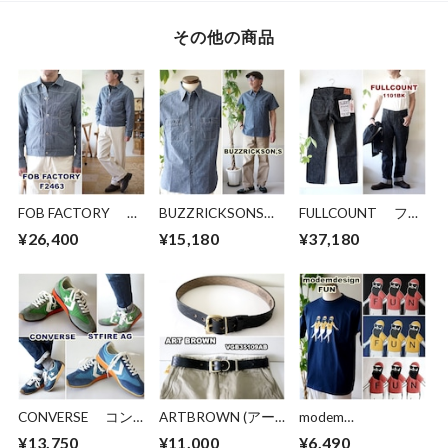
ン）
その他の商品
FOB FACTORY エ
BUZZRICKSONS
FULLCOUNT フル
フオービーファクト
バズリクソンズ
カウント ブラック
¥26,400
¥15,180
¥37,180
リー ヒッコリー
半袖シャンブレーシ
ジーンズ デニム
ストライプ Gジャ
ャツ 半袖シャ
1101BK
ン 2463 ファース
ツ 35856 ミリタ
"1101BK" Straight
トモデル
リー アメカジ
Black Denim ストレ
ート ブラック デニ
ム セルビッチ セル
ビッジ
CONVERSE コン
ARTBROWN (アー
modem
バース STFIRE
トブラウン)メン
design/FUN(モデム
¥13,750
¥11,000
¥6,490