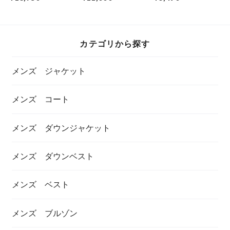
AG エスティーフ
ズ レザーベルト
デザイン/ファン) 半
ァイヤー スニーカ
VGB35109AB 本革
袖Tシャツ 半袖
ー ランニングスニ
35mm幅 クロムエク
カットソー
ーカー
セル アメリカホー
25100541 メンズフ
ウィン社
ァッション
カテゴリから探す
メンズ ジャケット
メンズ コート
メンズ ダウンジャケット
メンズ ダウンベスト
メンズ ベスト
メンズ ブルゾン