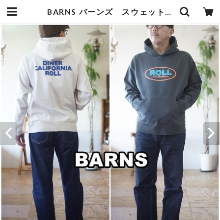
BARNS バーンズ スウェットパーカー プルオーバーパーカー 25466 バーンズアウトフィッターズ | bluelineshop