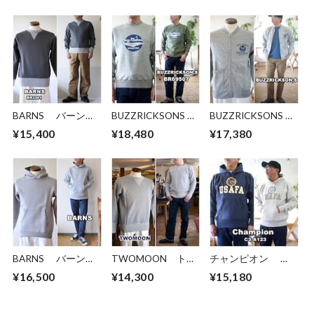
BARNS バーン
BUZZRICKSONS バ
BUZZRICKSONS
ズ クルーネックス
ズリクソンズ
バズリクソンズ ジ
¥15,400
¥18,480
¥17,380
ウェット トレーナ
buzzricksons スウェ
ップスウェット ト
ー BR3301 ダブ
ット トレーナー
レーナー
ルVガゼット
BR69507 東洋エ
BR65601 U.S.
COZUN（コズン）
ンタープライズ ミ
ARMY AIR
リタリーブランド
FORCES トレーナ
ー ミリタリー
BARNS バーン
TWOMOON トゥ
チャンピオン
ズ プルオーバース
ームーン 92022
champion スウェ
¥16,500
¥14,300
¥15,180
ウェットパーカー
スウェット トレー
ット プルオーバー
BR3007 フード
ナー
パーカー USAFA
COZUN（コズ
裏起毛 C3-A123