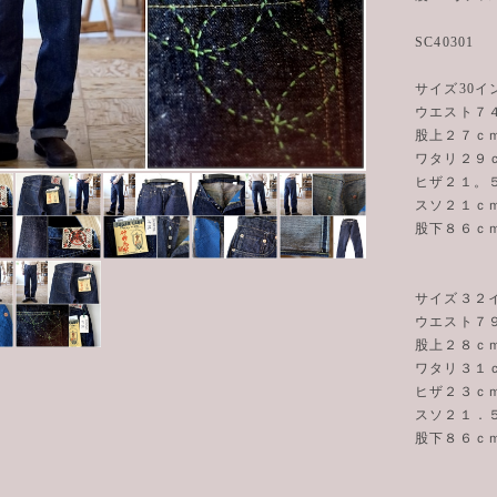
SC40301
サイズ30イ
ウエスト７
股上２７ｃ
ワタリ２９
ヒザ２１。
スソ２１ｃ
股下８６ｃ
サイズ３２
ウエスト７
股上２８ｃ
ワタリ３１
ヒザ２３ｃ
スソ２１．
股下８６ｃ