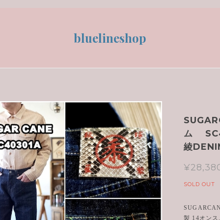
bluelineshop
SUGA
ム SC
綾DEN
¥28,38
SOLD OUT
SUGARC
製 14オン