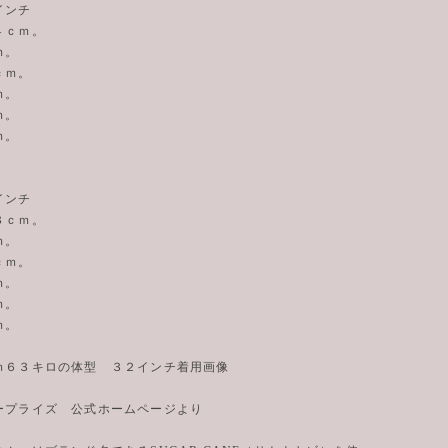
インチ
４ｃｍ。
ｍ。
ｃｍ。
ｍ。
ｍ。
ｍ。
インチ
８ｃｍ。
ｍ。
ｃｍ。
ｍ。
ｍ。
ｍ。
ｍ６３キロの体型 ３２インチ着用画像
ープライズ 公式ホームページより