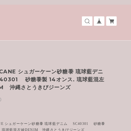
RCANE シュガーケーン砂糖黍 琉球藍デニ
40301 砂糖黍製 14オンス. 琉球藍混左
IM 沖縄さとうきびジーンズ
0
ANE シュガーケーン砂糖黍 琉球藍デニム SC40301 砂糖黍
ス. 琉球藍混左綾DENIM 沖縄さとうきびジーンズ