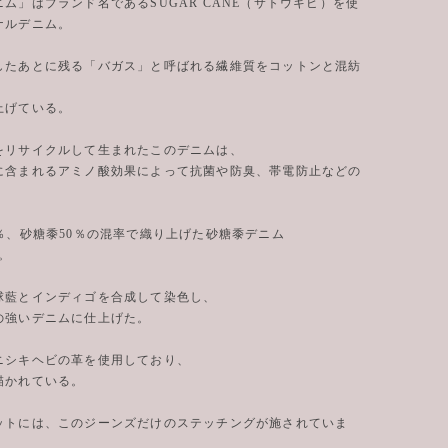
ム」はブランド名であるSUGAR CANE（サトウキビ）を使
ナルデニム。
したあとに残る「バガス」と呼ばれる繊維質をコットンと混紡
上げている。
をリサイクルして生まれたこのデニムは、
に含まれるアミノ酸効果によって抗菌や防臭、帯電防止などの
。
0％、砂糖黍50％の混率で織り上げた砂糖黍デニム
」。
球藍とインディゴを合成して染色し、
の強いデニムに仕上げた。
ニシキヘビの革を使用しており、
描かれている。
ットには、このジーンズだけのステッチングが施されていま