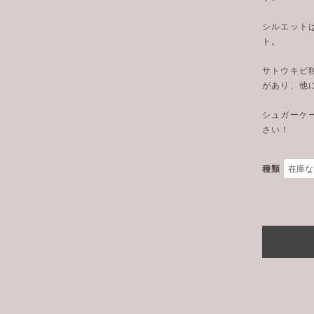
シルエットは1
ト。
サトウキビ
があり、他
シュガーケ
さい！
種類