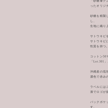
「砂糖黍デニ
ったオリジ
砂糖を精製
し、
生地に織り
サトウキビ
サトウキビ
性質を持つ
コットン5
「Lot.301
沖縄産の琉
濃色で赤み
ラベルには
漆でロゴが
バックポケ
す。