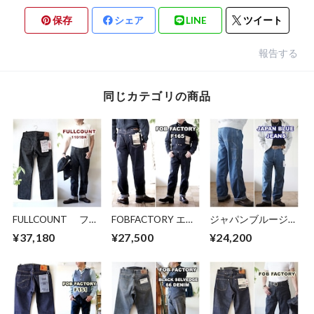
保存
シェア
LINE
ツイート
報告する
同じカテゴリの商品
FULLCOUNT フル
FOBFACTORY エフ
ジャパンブルージー
カウント ブラック
オービーファクトリ
ンズ
¥37,180
¥27,500
¥24,200
ジーンズ デニム
ー F-165 セルヴィッ
JAPANBLUEJEANS
1101BK
チ ガレージデニム
デニムペインター
"1101BK" Straight
ビンテージジーンズ
パンツ JBOT1030
Black Denim ストレ
デニムワークパン
ート ブラック デニ
ツ ユーズド加工
ム セルビッチ セル