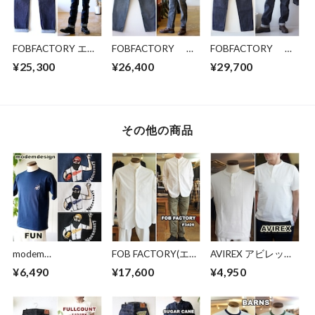
ビッジ
FOBFACTORY エフ
FOBFACTORY エ
FOBFACTORY エ
オービーファクトリ
フオービーファクト
フオービーファクト
¥25,300
¥26,400
¥29,700
ー F151 デニム ジ
リー ブラックジ
リー F165 セル
ーンズ セルビッチ
ーンズ ブラックデ
ヴィッチ ガレージ
XX ビンテージジ
ニム セルビッチ
デニム １５オンス
ーンズ ダブルエッ
BLACK SELVEDGE
デニム ５ポケッ
クスモデル
66 DENIM ６６モ
ト ビンテージデニ
その他の商品
デル F160
ム
modem
FOB FACTORY(エフ
AVIREX アビレック
design/FUN(モデム
オービーファクトリ
ス ヘンリーネック
¥6,490
¥17,600
¥4,950
デザイン/ファン) 半
ー) 綿素材 バン
半袖Tシャツ 783-
袖Tシャツ 半袖
ドカラー長袖シャ
5934019 HENLEY
カットソー
ツ/ BAND COLLAR
NECK T-SHIRT
25100521 メンズフ
SHIRT F3429