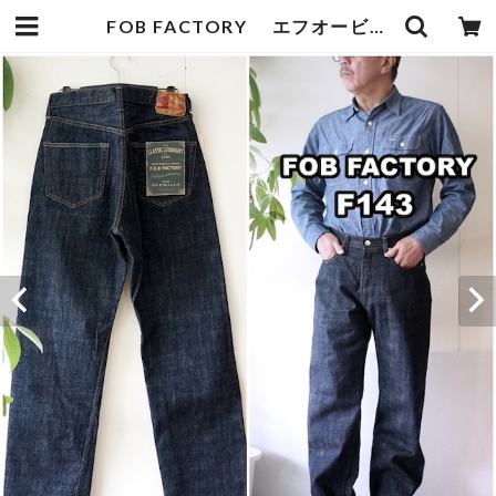
FOB FACTORY エフオービーファクトリー F143 ワイドジーンズ デニム セルビッチデニム メンズジーンズ | bluelineshop