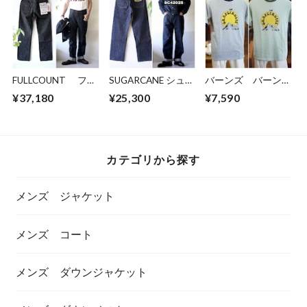
ァッション
FULLCOUNT フル
SUGARCANE シュガ
バーンズ バーンズ
カウント ブラック
ーケーン ビンテー
アウトフィッター
¥37,180
¥25,300
¥7,590
ジーンズ デニム
ジレプリカジーンズ
ズ BARNS 半袖
1101BK
42025 13oz.
プリントTシャツ
"1101BK" Straight
DENIM WAIST
リンガーT 25169
Black Denim ストレ
OVERALLS 2025
ート ブラック デニ
MODEL (WIDE LEG)
カテゴリから探す
ム セルビッチ セル
ビッジ
メンズ ジャケット
メンズ コート
メンズ ダウンジャケット