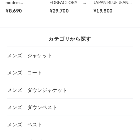
modem
FOBFACTORY エ
JAPAN BLUE JEANS
design/FUN(モデム
フオービーファクト
ジャパンブルー ジ
¥8,690
¥29,700
¥19,800
デザイン/ファン) 半
リー F165 セル
ーンズ CIRCLE J301
袖シャツ
ヴィッチ ガレージ
ストレート 14.8oz
26027517 メンズフ
デニム １５オンス
アメリカ綿 ヴィン
ァッション
デニム ５ポケッ
テージセルヴィッチ
ト ビンテージデニ
デニム
カテゴリから探す
ム
メンズ ジャケット
メンズ コート
メンズ ダウンジャケット
メンズ ダウンベスト
メンズ ベスト