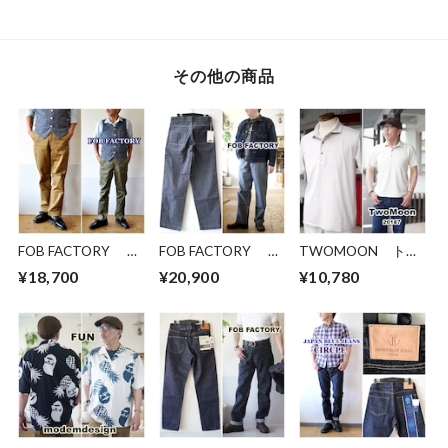
5934019 HENLEY
BR79757 ミリタリ
79704 ミリタリ
NECK T-SHIRT
ー 軍物 カットソ
ー カットソー
ー
その他の商品
FOB FACTORY エ
FOB FACTORY エ
TWOMOON トゥ
フオービーファクト
フオービーファクト
ームーン 20187
¥18,700
¥20,900
¥10,780
リー ウエポンチノ
リー ヒッコリーワ
半袖カットソー 襟
ナロートラウザーパ
ークパンツ
付きTシャツ ポロ
ンツ 0514
F0548 ストライプ
シャツ
NARROW U.S
柄パンツ
TROUSER