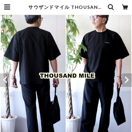
サウザンドマイル THOUSANDMILE 半袖Tシャツ パンツ バッグ 3点セット TM261HA00291 | bluelineshop