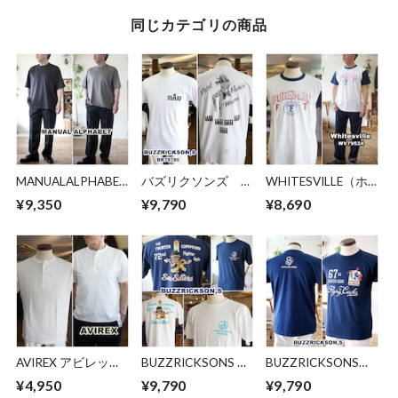
同じカテゴリの商品
MANUALALPHABET
バズリクソンズ
WHITESVILLE（ホ
マニュアルアルフ
BUZZRICKSON 半
ワイツビル）半袖T
¥9,350
¥9,790
¥8,690
ァベット カット
袖T Ｔシャツ
シャツ カットソ
ソー 半袖T リラ
79780 ミリタリ
ー 東洋エンタープ
ックスT ゆったり
ー ピンナップガー
ライズ WV79524
サイズ MA-C-269
ル
AVIREX アビレック
BUZZRICKSONS バ
BUZZRICKSONS
ス ヘンリーネック
ズリクソンズ 半袖
バズリクソンズ 半
¥4,950
¥9,790
¥9,790
半袖Tシャツ 783-
プリントTシャツ
袖プリントTシャツ