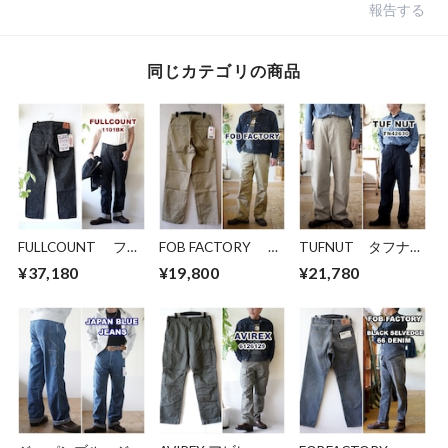
報告する
同じカテゴリの商品
FULLCOUNT フル
FOB FACTORY エ
TUFNUT タフナッ
カウント ブラック
フオービーファクト
ツ コットンツイ
¥37,180
¥19,800
¥21,780
ジーンズ デニム
リー ビッグチノパ
ル ダブルニーワー
1101BK
ンツ チノーズ
クパンツ 42630
"1101BK" Straight
0546
COTTON TWILL
Black Denim ストレ
DOUBLE KNEE
ート ブラック デニ
WORK PANTS
ム セルビッチ セル
ビッジ