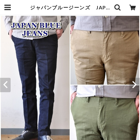
ジャパンブルージーンズ JAPAN ＪＡＰＡＮＢＬＵＥＪＥＡＮＳ ストレッチテーパードパンツ jb4100 | bluelineshop