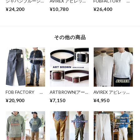
ジャパンブルージー
AVIREX アビレック
FOBFACTORY エ
ンズ
ス アヴィレック
フオービーファクト
¥24,200
¥10,780
¥26,400
JAPANBLUEJEANS
ス ファティーグ
リー ブラックジ
デニムペインター
カーゴパンツ ミ
ーンズ ブラックデ
パンツ JBOT1030
リタリーパンツ ６
ニム セルビッチ
デニムワークパン
ポケットパンツ
BLACK SELVEDGE
ツ ユーズド加工
6126129
66 DENIM ６６モ
その他の商品
デル F160
FOB FACTORY エ
ARTBROWN(アー
AVIREX アビレック
フオービーファクト
トブラウン)メン
ス ヘンリーネック
¥20,900
¥7,150
¥4,950
リー ヒッコリーワ
ズ レザーベルト
半袖Tシャツ 783-
ークパンツ
ODB35028AB 本革
5934019 HENLEY
F0548 ストライプ
35mm幅 ギャリソン
NECK T-SHIRT
柄パンツ
ベルト 栃木レザー