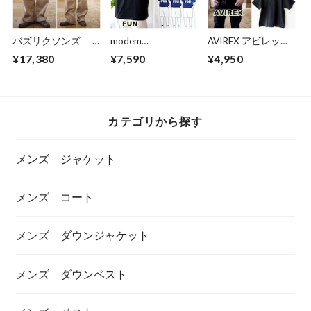
バズリクソンズ
modem
AVIREX アビレック
BUZZ RICKSON
design/FUN(モデム
ス ヘンリーネック
¥17,380
¥7,590
¥4,950
東洋エンタープライ
デザイン/ファン) 半
半袖Tシャツ 783-
ズ TOYO 43035 チ
袖Tシャツ 半袖
5934019 HENLEY
ノパンツ M43035
カットソー
NECK T-SHIRT
１９４５年モデル
26020511 メンズフ
ァッション
カテゴリから探す
メンズ ジャケット
メンズ コート
メンズ ダウンジャケット
メンズ ダウンベスト