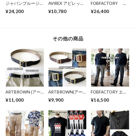
ジャパンブルージー
AVIREX アビレック
FOBFACTORY エ
ンズ
ス アヴィレック
フオービーファクト
¥24,200
¥10,780
¥26,400
JAPANBLUEJEANS
ス ファティーグ
リー ブラックジ
デニムペインター
カーゴパンツ ミ
ーンズ ブラックデ
パンツ JBOT1030
リタリーパンツ ６
ニム セルビッチ
デニムワークパン
ポケットパンツ
BLACK SELVEDGE
ツ ユーズド加工
6126129
66 DENIM ６６モ
その他の商品
デル F160
ARTBROWN (アー
ARTBROWN(アー
FOBFACTORY エフ
トブラウン)メン
トブラウン)メン
オービーファクトリ
¥11,000
¥9,900
¥16,500
ズ レザーベルト
ズ レザーベルト
ー [0549] ストレッ
VGB35109AB 本革
VGB40142AB 本革
チツイル イージー
35mm幅 クロムエク
40mm幅ギャリソン
パンツ ストレッチ
セル アメリカホー
ベルト クロムエク
（伸縮）ウエストゴ
ウィン社
セル
ム式