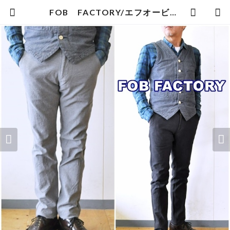
FOB FACTORY/エフオービーファクトリー F0423 オンオフトラウザーパンツ メンズ パンツ ストレッチ伸縮性 | bluelineshop