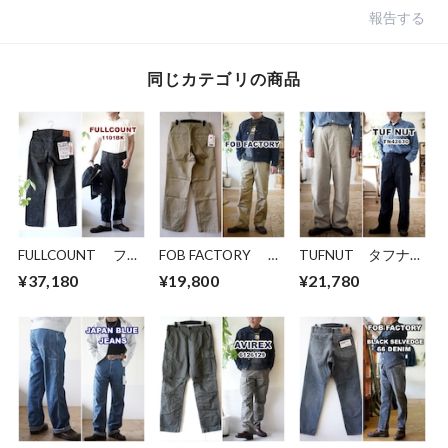
報告する
同じカテゴリの商品
FULLCOUNT フル
FOB FACTORY エ
TUFNUT タフナッ
カウント ブラック
フオービーファクト
ツ コットンツイ
¥37,180
¥19,800
¥21,780
ジーンズ デニム
リー ビッグチノパ
ル ダブルニーワー
1101BK
ンツ チノーズ
クパンツ 42630
"1101BK" Straight
0546
COTTON TWILL
Black Denim ストレ
DOUBLE KNEE
ート ブラック デニ
WORK PANTS
ム セルビッチ セル
ビッジ