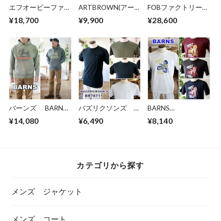
エフオービーファク
ARTBROWN(アー
FOBファクトリー
トリー FOB factory
トブラウン)メン
エフオービーファク
¥18,700
¥9,900
¥28,600
F0540 ベイカーパン
ズ レザーベルト
トリー F147 G3
ツ タイプ2 ファティ
VGB40142AB 本革
デニム５P ジーン
ーグパンツ BAKER
40mm幅ギャリソン
ズ タイトストレー
PANTS TYPE2
ベルト クロムエク
ト
セル
バーンズ BARNS
バズリクソンズ
BARNS
スウェット パ
BUZZRICKSONS 半
OUTFITTERS バー
¥14,080
¥6,490
¥8,140
ーカー ピグメン
袖ポケットTシャツ
ンズ アウトフィッ
ト染め 24446
78711 東洋エンタ
ターズ 半袖Tシャ
バーンズアウトフィ
ープライズ
ツ カットソー プ
ッターズ
TOYO カットソ
リントT 26234
ー Tシャツ
カテゴリから探す
メンズ ジャケット
メンズ コート