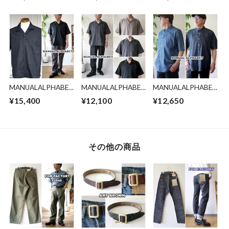
イトシャンブレーシ
ライプワークシャツ
ー 3500 インディゴ
ャツ 37942 アメ
39730 ドビースト
刺し子 半袖シャツ
カジ メンズファッ
ライプ 東洋エンタ
インディゴ ホリデ
ション 東洋エンタ
ープライズ
ィ オープンカラー
ープライズ TOYO
シャツ /刺し子 和柄
日本製 ID HOLIDAY
SHIRT
MANUALALPHABET
MANUALALPHABET
MANUALALPHABET
マニュアルアルファ
マニュアルアルファ
マニュアルアルファ
¥15,400
¥12,100
¥12,650
ベット オープンカ
ベット オープンカ
ベット 半袖デニム
ラー半袖シャツ
ラー半袖シャツ
シャツ MAS837 ル
mas825
mas838
ーズフィットシャツ
その他の商品