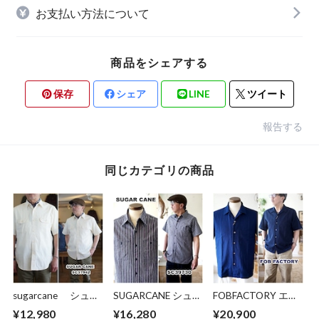
お支払い方法について
商品をシェアする
保存
シェア
LINE
ツイート
報告する
同じカテゴリの商品
sugarcane シュガ
SUGARCANE シュガ
FOBFACTORY エフ
ーケーン 半袖ホワ
ーケーン 半袖スト
オービーファクトリ
¥12,980
¥16,280
¥20,900