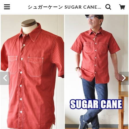
シュガーケーン SUGAR CANE ウォバッシュ 半袖シャツ 38452 東洋エンタープライズ TOYO | bluelineshop