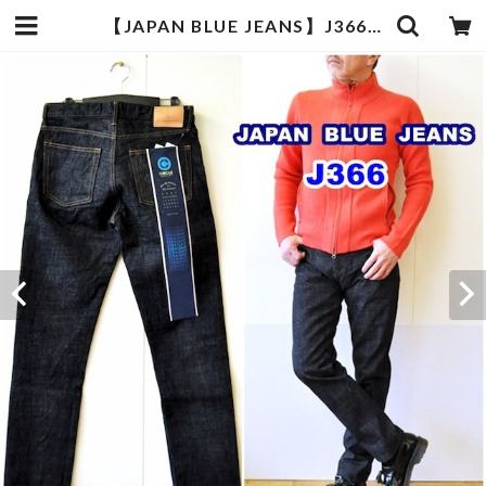
【JAPAN BLUE JEANS】J366 / CIRCLE ストレート / 16.5oz コートジボワール綿セルヴィッチ(モンスター) | bluelineshop