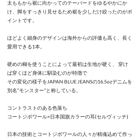
太ももから裾に向かってのテーパードをゆるやかにか
け、脚をすっきり見せるため裾を少しだけ絞ったのがポ
イントです。
ほどよく細身のデザインは海外からの評価も高く、長く
愛用できる1本。
硬めの糊を使うことによって最初は生地が硬く、 穿け
ば穿くほど身体に馴染むのが特徴で
その変化の様子をJAPAN BLUE JEANSの16.5ozデニムを
別名“モンスター”と称している。
コントラストのある色落ち
コートジボワール×日本国旗カラーの耳(セルヴィッチ)
日本の技術とコートジボワールの人々が精魂込めて作っ