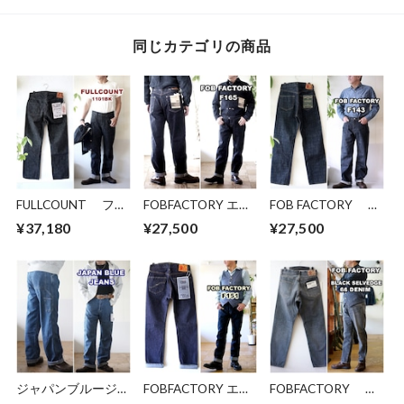
同じカテゴリの商品
FULLCOUNT フル
FOBFACTORY エフ
FOB FACTORY エ
カウント ブラック
オービーファクトリ
フオービーファクト
¥37,180
¥27,500
¥27,500
ジーンズ デニム
ー F-165 セルヴィッ
リー F143 ワイ
1101BK
チ ガレージデニム
ドジーンズ デニ
"1101BK" Straight
ビンテージジーンズ
ム セルビッチデニ
Black Denim ストレ
ム メンズジーンズ
ート ブラック デニ
ム セルビッチ セル
ビッジ
ジャパンブルージー
FOBFACTORY エフ
FOBFACTORY エ