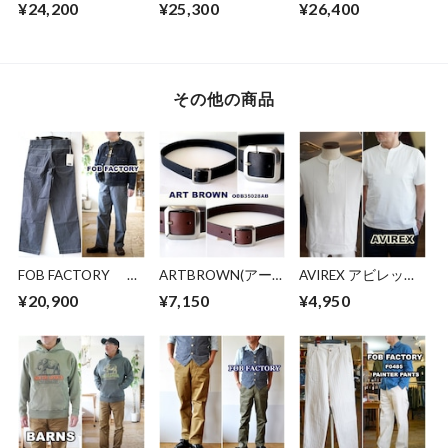
ンズ
オービーファクトリ
フオービーファクト
¥24,200
¥25,300
¥26,400
JAPANBLUEJEANS
ー F151 デニム ジ
リー ブラックジ
デニムペインター
ーンズ セルビッチ
ーンズ ブラックデ
パンツ JBOT1030
XX ビンテージジ
ニム セルビッチ
デニムワークパン
ーンズ ダブルエッ
BLACK SELVEDGE
ツ ユーズド加工
クスモデル
66 DENIM ６６モ
その他の商品
デル F160
FOB FACTORY エ
ARTBROWN(アー
AVIREX アビレック
フオービーファクト
トブラウン)メン
ス ヘンリーネック
¥20,900
¥7,150
¥4,950
リー ヒッコリーワ
ズ レザーベルト
半袖Tシャツ 783-
ークパンツ
ODB35028AB 本革
5934019 HENLEY
F0548 ストライプ
35mm幅 ギャリソン
NECK T-SHIRT
柄パンツ
ベルト 栃木レザー