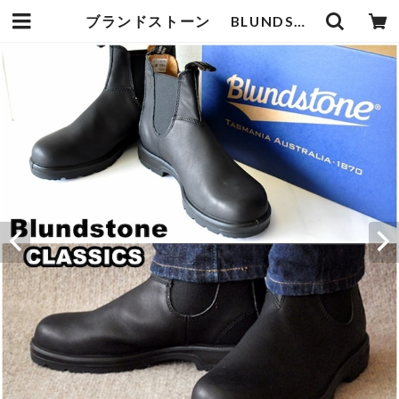
ブランドストーン BLUNDSTONE 558 クラシックモデル サイドゴアブーツ メンズブーツ | bluelineshop