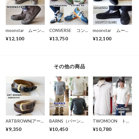
moonstar ムーン
CONVERSE コン
moonstar ムーン
スター SLOC メ
バース STFIRE
スター ローファ
¥12,100
¥13,750
¥12,100
ンズ スニーカー
AG エスティーフ
ー ローフィー
チャッカブーツタイ
ァイヤー スニーカ
(LOAFY) LOAFY W
プ
ー ランニングスニ
BLACK 日本製
ーカー
メンズ スニーカ
ー シューズ
その他の商品
ARTBROWN(アー
BARNS（バーン
TWOMOON トゥ
トブラウン)メン
ズ）スパンフライス
ームーン 20187
¥9,350
¥10,450
¥10,780
ズ レザーベルト
6.5分袖 Tシャツ
半袖カットソー 襟
30147 本革 クロム
br8315 ストレッ
付きTシャツ ポロ