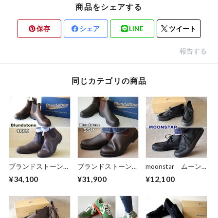
商品をシェアする
保存
シェア
LINE
ツイート
報告する
同じカテゴリの商品
ブランドストーン
ブランドストーン
moonstar ムーン
BLUNDSTONE
BLUNDSTONE
スター SLOC メ
¥34,100
¥31,900
¥12,100
1609 クラシックモ
550 クラシックモデ
ンズ スニーカー
デル サイドゴア
ル サイドゴアブ
チャッカブーツ
ブーツ メンズブー
ーツ メンズブーツ
ツ