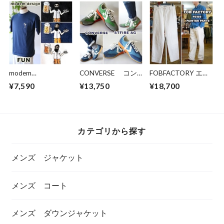
エクセル 30mm
チ カットソー 伸
シャツ
幅
縮性 伸び縮み
modem
CONVERSE コン
FOBFACTORY エフ
design/FUN(モデム
バース STFIRE
オービーファクトリ
¥7,590
¥13,750
¥18,700
デザイン/ファン) 半
AG エスティーフ
ー 0485 ヘリンボー
袖Tシャツ 半袖
ァイヤー スニーカ
ン ペインターパン
カットソー
ー ランニングスニ
ツ ワークパンツ
26020521 メンズフ
ーカー
ァッション
カテゴリから探す
メンズ ジャケット
メンズ コート
メンズ ダウンジャケット