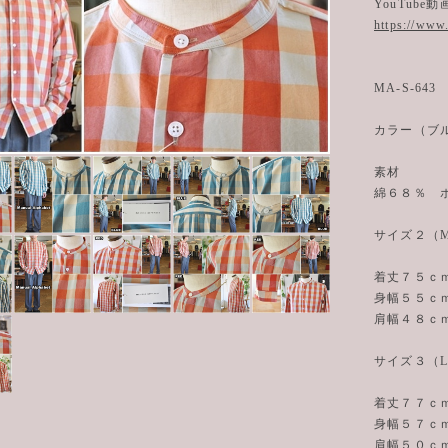
YouTube
https://ww
MA-S-643
カラー（ブ
素材
綿６８％ 
サイズ２（
着丈７５ｃ
身幅５５ｃ
肩幅４８ｃ
サイズ３（
着丈７７ｃ
身幅５７ｃ
肩幅５０ｃ