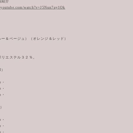
動画紹介
w.youtube.com/watch?v=J5Nun7uy1Ok
ルー＆ベージュ）（オレンジ＆レッド）
ポリエステル３２％。
M）
ｍ・
ｍ・
ｍ・
L）
ｍ・
ｍ・
ｍ・