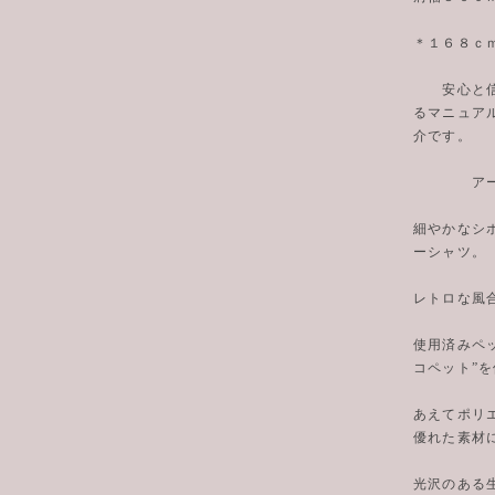
＊１６８ｃ
安心と信頼
るマニュア
介です。
アーリーバ
細やかなシ
ーシャツ。
レトロな風
使用済みペ
コペット”
あえてポリ
優れた素材
光沢のある