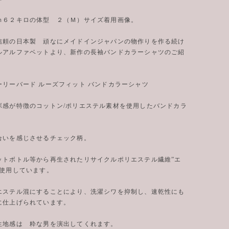
ｍ６２キロの体型 ２（Ｍ）サイズ着用画像。
の日本製 頑なにメイドインジャパンの物作りを作る続け
ルアルファベットより、新作の長袖バンドカラーシャツのご紹
ード ルーズフィット バンドカラーシャツ
ボ感が特徴のコットン/ポリエステル素材を使用したバンドカラ
合いを感じさせるチェック柄。
ットボトル等から再生されたリサイクルポリエステル繊維”エ
を使用しています。
エステル混にすることにより、洗濯シワを抑制し、速乾性にも
に仕上げられています。
生地感は 粋な男を演出してくれます。