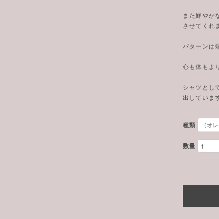
また鮮やか
させてくれ
パターンは端
心も体もよ
シャツとし
出していま
種類
数量