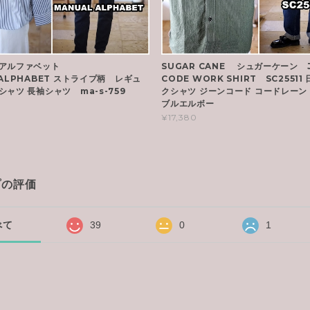
アルファベット
SUGAR CANE シュガーケーン 
ALPHABET ストライプ柄 レギュ
CODE WORK SHIRT SC25511
ャツ 長袖シャツ ma-s-759
クシャツ ジーンコード コードレーン 
ブルエルボー
¥17,380
プの評価
べて
39
0
1