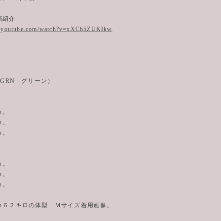
動画紹介
w.youtube.com/watch?v=xXCb5ZUKIkw
5GRN グリーン）
ｍ。
ｍ。
ｍ。
ｍ。
ｍ。
ｍ。
ｍ６２キロの体型 Ｍサイズ着用画像。