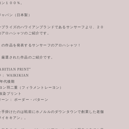
ヨン１００％。
ジャパン（日本製）
ープライズのハワイアンブランドであるサンサーフより、２０
のアロハシャツのご紹介です。
くの作品を発表するサンサーフのアロハシャツ！
 厳選された作品のご紹介です。
HITIAN PRINT”
 WAIKIKIAN
0年代後期
ーヨン羽二重（フィラメントレーヨン）
 抜染プリント
ターン： ボーダー・パターン
を手掛けたのは戦前にホノルルのダウンタウンで創業した老舗
ワイキキアン」。