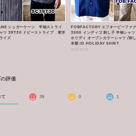
CANE シュガーケーン 半袖ストライ
FOBFACTORY エフオービーファ
ャツ 39730 ドビーストライプ 東洋
3500 インディゴ 刺し子 半袖シャ
ライズ
ホリディ オープンカラーシャツ /刺し
本製 ID HOLIDAY SHIRT
¥20,900
プの評価
べて
39
0
1