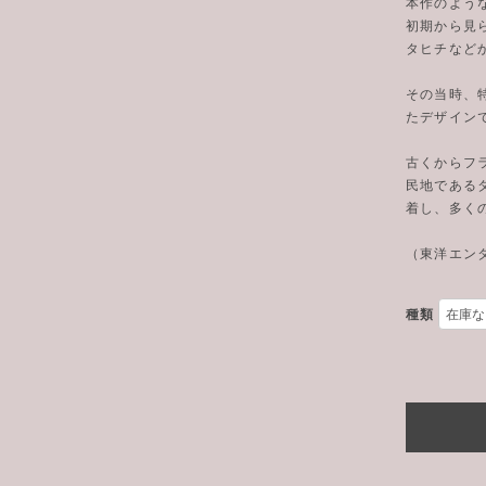
本作のよう
初期から見
タヒチなど
その当時、
たデザイン
古くからフ
民地である
着し、多く
（東洋エン
種類