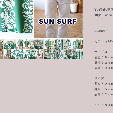
YouTube
https://ww
SS39017.
カラー（14
サイズM
着丈６８ｃ
身幅５２ｃ
肩幅４９ｃ
サイズL
着丈７０ｃ
身幅５５ｃ
肩幅５２ｃ
＊１６８ｃ