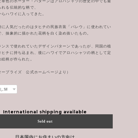
な単色のボーダー・パターンはアロハシャツの歴史の中でも最
られる伝統的な柄で、
からハワイに入ってきた。
特に人気だったのはタヒチの民族衣装「パレウ」に使われてい
で、抽象的に描かれた花柄を白く染め抜いたもの。
ランスで使われていたデザインパターンであったが、同国の植
タヒチに持ち込まれ、後にハワイでアロハシャツの柄として定
の絵柄が作られた。
タープライズ 公式ホームページより）
International shipping available
Sold out
日本国内にお住まいの方向け