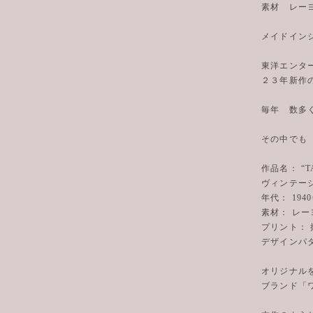
素材 レー
メイドイン
東洋エンタ
２３年新作
毎年 数多
その中でも
作品名： “TA
ヴィンテージ：
年代： 194
素材： レ
プリント：
デザインパ
オリジナル
ブランド「