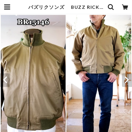
バズリクソンズ BUZZ RICKSON タンカースジャケット ミリタリージャケット BR15146 | bluelineshop