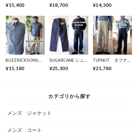
THOUSANDMILE 半
トリー FOB factory
マニュアルアルファ
¥15,400
¥18,700
¥14,300
袖Tシャツ パンツ
F0540 ベイカーパン
ベット オープンカ
バッグ 3点セット
ツ タイプ2 ファティ
ラー半袖シャツ
TM261HA00291
ーグパンツ BAKER
mas839 コットンシ
PANTS TYPE2
ルク
BUZZRICKSONS
SUGARCANE シュガ
TUFNUT タフナッ
バズリクソンズ
ーケーン ビンテー
ツ コットンツイ
¥15,180
¥25,300
¥21,780
半袖シャンブレーシ
ジレプリカジーンズ
ル ダブルニーワー
ャツ 半袖シャ
42025 13oz.
クパンツ 42630
ツ 35856 ミリタ
DENIM WAIST
COTTON TWILL
リー アメカジ
OVERALLS 2025
DOUBLE KNEE
MODEL (WIDE LEG)
WORK PANTS
カテゴリから探す
メンズ ジャケット
メンズ コート