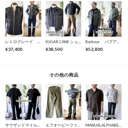
STRIPE WORK
ジャケット
ト 15445 東洋エ
COAT １１オン
HD15844
ンタープライズ
ス ヒッコリースト
TOYO
ライプ ワークコー
ト
レトログレード
SUGAR CANE シュ
Barbour バブアー
RETRO GRADE シ
ガーケーン セカン
TRANSPORT
¥37,400
¥38,500
¥52,800
ングルライダースジ
ドGジャン デニム
トランスポート
ャケット ラムレ
ジャケット ジージ
ピーチスキン コ
ザー 羊革 レザー
ャン ブラックデニ
ットン ショートレ
ジャケット
ム sc15650 ユーズ
ングスブルゾン
3950010
ド加工
261MCA0931
その他の商品
サウザンドマイル
エフオービーファク
MANUALALPHABET