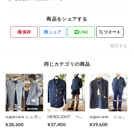
商品をシェアする
保存
シェア
LINE
ツイート
報告する
同じカテゴリの商品
sugarcane シュガー
HEADLIGHT ヘッ
sugarcane シュガ
ケーン 15656 スト
ドライト ダブルブ
ーケーン ネップデ
¥28,600
¥37,400
¥39,600
ライプ カバーオー
レスト デニム カ
ニム ワークコー
ル 11oz. HICKORY
バーオール デニム
ト ワークジャケッ