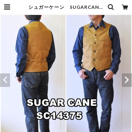
シュガーケーン SUGARCANE ブラウンダック ワークベスト SC１４３７５ 13oz. BROWN DUCK WORK VEST | bluelineshop