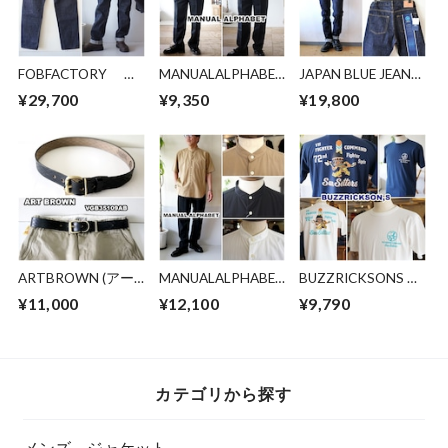
FOBFACTORY エ
MANUALALPHABET
JAPAN BLUE JEANS
フオービーファクト
マニュアルアルフ
ジャパンブルー ジ
¥29,700
¥9,350
¥19,800
リー F165 セル
ァベット カット
ーンズ CIRCLE J301
ヴィッチ ガレージ
ソー 半袖T リラ
ストレート 14.8oz
デニム １５オンス
ックスT ゆったり
アメリカ綿 ヴィン
デニム ５ポケッ
サイズ MA-C-269
テージセルヴィッチ
ト ビンテージデニ
デニム
ム
ARTBROWN (アー
MANUALALPHABET
BUZZRICKSONS バ
トブラウン)メン
マニュアルアルファ
ズリクソンズ 半袖
¥11,000
¥12,100
¥9,790
ズ レザーベルト
ベット 半袖バンド
プリントTシャツ
VGB35109AB 本革
カラーシャツ
BR79757 ミリタリ
35mm幅 クロムエク
MAS833 半袖シャ
ー 軍物 カットソ
セル アメリカホー
ツ
ー
ウィン社
カテゴリから探す
メンズ ジャケット