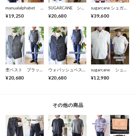
manualalphabet
SUGARCANE シュ
sugarcane シュガー
マニュアルアルファ
ガーケーン デニム
ケーン レザーヨー
¥19,250
¥20,680
¥39,600
ベット クルーネッ
ワークベスト ベス
クダウンベスト
クベスト サージ
ト SC15702 アメ
15222 東洋エンタ
ベスト メンズベス
カジ 東洋エンター
ープライズ
ト ma-j-346
プライズ
杢ベスト ブラック
ウォバッシュベス
sugarcane シュガ
コバートワークベス
ト ワークベスト
ーケーン 半袖ホワ
¥20,680
¥20,680
¥12,980
ト シュガーケー
シュガーケーン
イトシャンブレーシ
ン sugarcane
sugarcane
ャツ 37942 アメ
12795 東洋エンタ
12654 東洋エンタ
カジ メンズファッ
ープライズ
ープライズ
ション 東洋エンタ
TOYO アメカ
TOYO ストライプ
ープライズ TOYO
その他の商品
ジ
ベスト アメカジ
9ozデニム