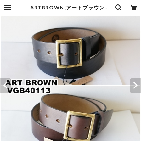
ARTBROWN(アートブラウン)メンズ レザーベルト 40113 本革 クロムエクセル 40mm幅 ギャリソンベルト | bluelineshop