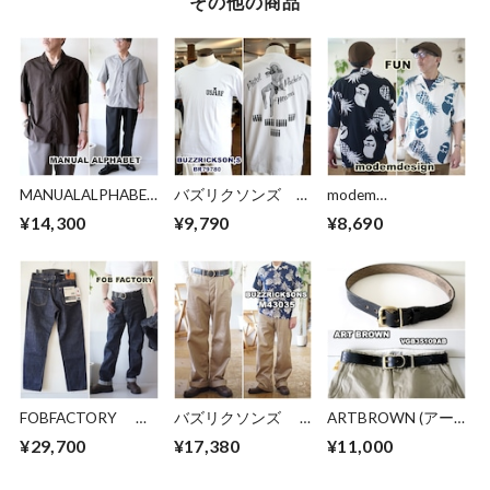
その他の商品
ペンダー ３５mm
MANUALALPHABET
バズリクソンズ
modem
マニュアルアルファ
BUZZRICKSON 半
design/FUN(モデム
¥14,300
¥9,790
¥8,690
ベット オープンカ
袖T Ｔシャツ
デザイン/ファン) 半
ラー半袖シャツ
79780 ミリタリ
袖シャツ
mas839 コットンシ
ー ピンナップガー
26027517 メンズフ
ルク
ル
ァッション
FOBFACTORY エ
バズリクソンズ
ARTBROWN (アー
フオービーファクト
BUZZ RICKSON
トブラウン)メン
¥29,700
¥17,380
¥11,000
リー F165 セル
東洋エンタープライ
ズ レザーベルト
ヴィッチ ガレージ
ズ TOYO 43035 チ
VGB35109AB 本革