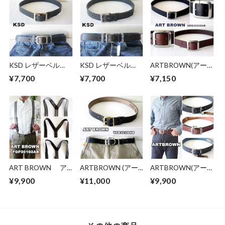
KSD レザーベル
KSD レザーベル
ARTBROWN(アー
ト 極厚 ロングタ
ト 極厚 ロングタ
トブラウン)メン
¥7,700
¥7,700
¥7,150
イプ 6272
イプ 6271
ズ レザーベルト
ODB35028AB 本革
35mm幅 ギャリソン
ベルト 栃木レザー
ART BROWN ア
ARTBROWN (アー
ARTBROWN(アー
ートブラウン ツー
トブラウン)メン
トブラウン) レザ
¥9,900
¥11,000
¥9,900
ウェイ サスペンダ
ズ レザーベルト
ーベルト
ー ベルト
VGB35109AB 本革
NDB40014AB 本革
FGF00160AB ホー
35mm幅 クロムエク
40mm幅 ギャリソン
ウィン社 クロムエ
セル アメリカホー
ベルト 姫路レザー
クセルレザー サス
ウィン社
ベルト