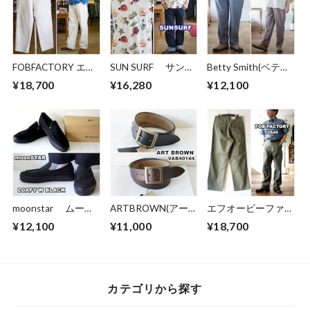
FOBFACTORY エフ
SUN SURF サンサ
Betty Smith(ベティ
オービーファクトリ
ーフ かのこ 鹿
スミス) ベティスミ
¥18,700
¥16,280
¥12,100
ー 0485 ヘリンボー
の子 プルオーバー
スメンズ [BAM-520]
ン ペインターパン
ボタンダウンシャツ
ストレッチイージー
ツ ワークパンツ
79358 クールマ
ワンタックトラウザ
ックス COOL
ー パンツ イージ
MAX
ーパンツ スラック
ス
moonstar ムーン
ARTBROWN(アー
エフオービーファク
スター ローファ
トブラウン)メン
トリー FOB factory
¥12,100
¥11,000
¥18,700
ー ローフィー
ズ レザーベルト
F0540 ベイカーパン
(LOAFY) LOAFY W
40144 本革 クロム
ツ タイプ2 ファティ
BLACK 日本製
エクセル 40mm
ーグパンツ BAKER
メンズ スニーカ
幅 ギャリソンベル
PANTS TYPE2
ー シューズ
ト
カテゴリから探す