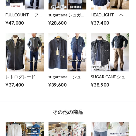
FULLCOUNT フル
sugarcane シュガー
HEADLIGHT ヘッ
カウント ブラック
ケーン 15656 スト
ドライト ダブルブ
¥47,080
¥28,600
¥37,400
デニム デニムブラ
ライプ カバーオー
レスト デニム カ
ウス Gジャン
ル 11oz. HICKORY
バーオール デニム
2107BK Type 1
STRIPE WORK
ジャケット
Black Denim Jacket
COAT １１オン
HD15844
ファーストモデル
ス ヒッコリースト
ライプ ワークコー
ト
レトログレード
sugarcane シュガ
SUGAR CANE シュ
RETRO GRADE シ
ーケーン ネップデ
ガーケーン セカン
¥37,400
¥39,600
¥38,500
ングルライダースジ
ニム ワークコー
ドGジャン デニム
ャケット ラムレ
ト ワークジャケッ
ジャケット ジージ
ザー 羊革 レザー
ト 15445 東洋エ
ャン ブラックデニ
ジャケット
ンタープライズ
ム sc15650 ユーズ
3950010
TOYO
ド加工
その他の商品