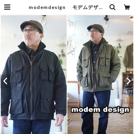
modemdesign モデムデザイン 裏ボアフリース ジャケット 2404257 | bluelineshop