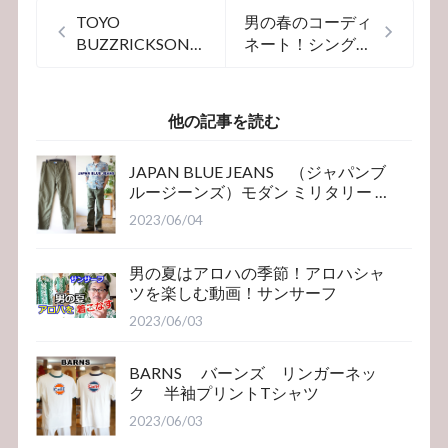
TOYO
男の春のコーディ
BUZZRICKSONS
ネート！シングル
バズリクソンズ
ライダースジャケ
プリントTシャ
ットを粋に着こな
ツ 78912
そう！
他の記事を読む
JAPAN BLUE JEANS （ジャパンブ
ルージーンズ）モダン ミリタリー ベ
イカーパンツ
2023/06/04
男の夏はアロハの季節！アロハシャ
ツを楽しむ動画！サンサーフ
2023/06/03
BARNS バーンズ リンガーネッ
ク 半袖プリントTシャツ
2023/06/03