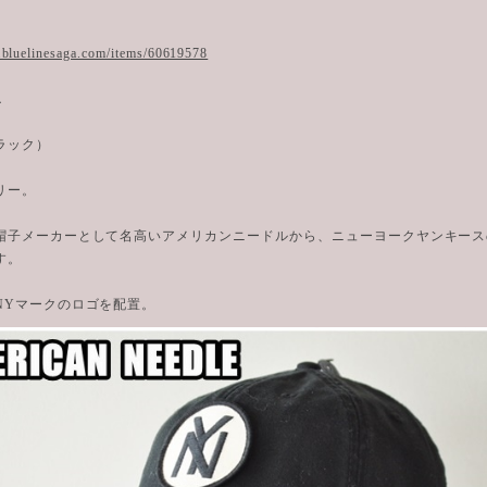
.bluelinesaga.com/items/60619578
．
ラック）
リー。
帽子メーカーとして名高いアメリカンニードルから、ニューヨークヤンキース
す。
NYマークのロゴを配置。