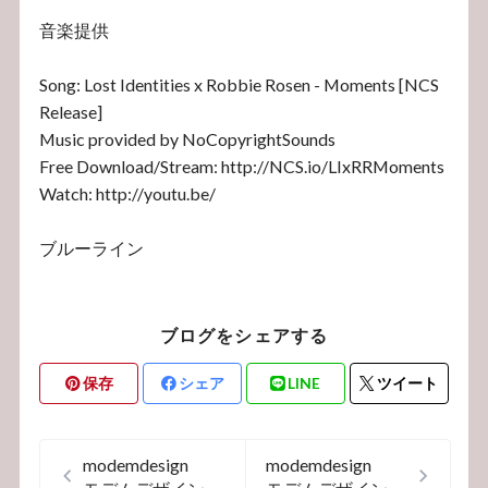
音楽提供
Song: Lost Identities x Robbie Rosen - Moments [NCS
Release]
Music provided by NoCopyrightSounds
Free Download/Stream: http://NCS.io/LIxRRMoments
Watch: http://youtu.be/
ブルーライン
ブログをシェアする
保存
シェア
LINE
ツイート
modemdesign
modemdesign