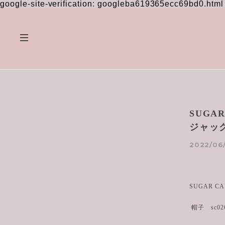
google-site-verification: googleba619365ecc69bd0.html
SUG
ジャック 
2022/06/
SUGAR
帽子 sc0