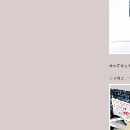
経年変化も
古き良きア