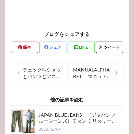
ブログをシェアする
保存
シェア
LINE
ツイート
チェック柄シャツ
MANUALALPHA
とパンツとのコー
BET マニュアル
ディネート！あな
アルファベット
たなら どんなパ
麻 リネンシャ
ンツと合わせます
ツ
他の記事を読む
か？
JAPAN BLUE JEANS （ジャパンブ
ルージーンズ）モダン ミリタリー ベ
イカーパンツ
2023/06/04