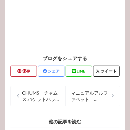
ブログをシェアする
保存
シェア
LINE
ツイート
CHUMS チャム
マニュアルアルフ
ス バケットハッ
ァベット
ト 帽子 ch05-
MANUALALPHA
1262 男女兼用
BET レギュラー
アウトドアハット
シャツ
他の記事を読む