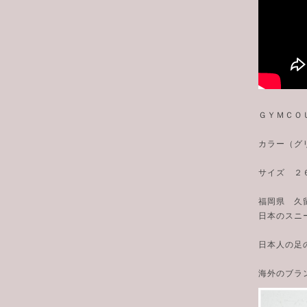
ＧＹＭＣＯ
カラー（グ
サイズ ２
福岡県 久
日本のスニ
日本人の足
海外のブラ