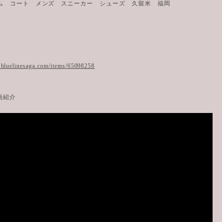
ム コート メンズ スニーカー シューズ 久留米 福岡
.bluelinesaga.com/items/65098258
動画紹介