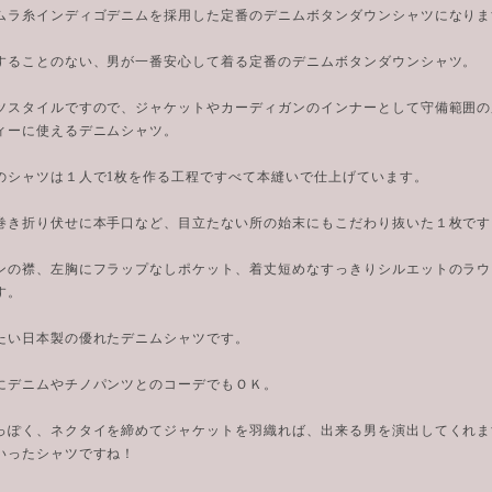
ムラ糸インディゴデニムを採用した定番のデニムボタンダウンシャツになりま
することのない、男が一番安心して着る定番のデニムボタンダウンシャツ。
ツスタイルですので、ジャケットやカーディガンのインナーとして守備範囲の
ィーに使えるデニムシャツ。
のシャツは１人で1枚を作る工程ですべて本縫いで仕上げています。
巻き折り伏せに本手口など、目立たない所の始末にもこだわり抜いた１枚です
ンの襟、左胸にフラップなしポケット、着丈短めなすっきりシルエットのラウ
す。
たい日本製の優れたデニムシャツです。
にデニムやチノパンツとのコーデでもＯＫ。
っぽく、ネクタイを締めてジャケットを羽織れば、出来る男を演出してくれま
いったシャツですね！