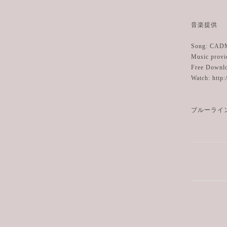
音楽提供
Song: CADM
Music provi
Free Downlo
Watch: http:
ブルーライ