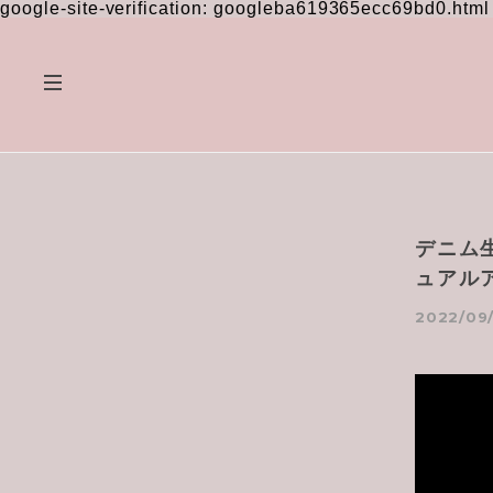
google-site-verification: googleba619365ecc69bd0.html
デニム
ュアル
2022/09/