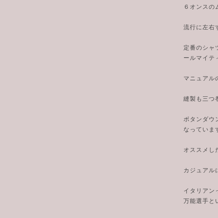
６オンスの
流行に左右
定番のシャ
ールマイテ
マニュアル
縫製も三つ
ボタンダウ
なっていま
オススメし
カジュアル
イタリアン
万能選手と