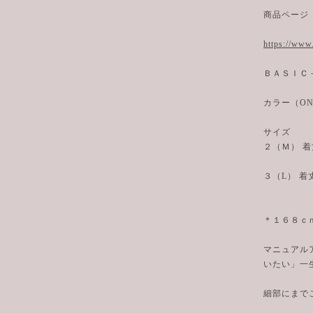
商品ページ
https://www
ＢＡＳＩＣ
カラー（O
サイズ
２（Ｍ） 
３（L） 着
＊１６８ｃ
マニュアル
いたい」一
細部にまでこ