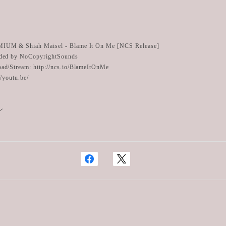
IUM & Shiah Maisel - Blame It On Me [NCS Release]
ded by NoCopyrightSounds
ad/Stream: http://ncs.io/BlameItOnMe
//youtu.be/
ン