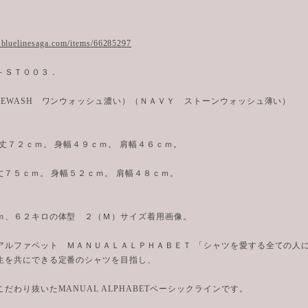
.bluelinesaga.com/items/66285297
－ＳＴ００３．
NEWASH ワンウォッシュ濃い）（ＮＡＶＹ ストーンウォッシュ薄い）
着丈７２ｃｍ。 身幅４９ｃｍ。 肩幅４６ｃｍ。
丈７５ｃｍ。 身幅５２ｃｍ。 肩幅４８ｃｍ。
ｍ、６２キロの体型 ２（Ｍ）サイズ着用画像。
アルファベット ＭＡＮＵＡＬＡＬＰＨＡＢＥＴ 「シャツを愛する全ての人
生を共にできる定番のシャツを目指し、
だわり抜いたMANUAL ALPHABETベーシックラインです。