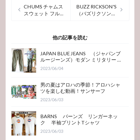
CHUMS チャムス
BUZZ RICKSON'S
スウェット フル
（バズリクソン
スナップハリケー
ズ） ファティー
ントップ 1298
グジャケット
BR12247
他の記事を読む
JAPAN BLUE JEANS （ジャパンブ
ルージーンズ）モダン ミリタリー ベ
イカーパンツ
2023/06/04
男の夏はアロハの季節！アロハシャ
ツを楽しむ動画！サンサーフ
2023/06/03
BARNS バーンズ リンガーネッ
ク 半袖プリントTシャツ
2023/06/03