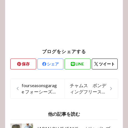
ブログをシェアする
保存
シェア
LINE
ツイート
fourseasonsgarag
チャムス ボンデ
e フォーシーズン
ィングフリースベ
ズガレージ ネ
ストの全貌を公
ルシャツ 長袖
開！風を遮断し、
シャツ 日本
保温性最高ベスト
他の記事を読む