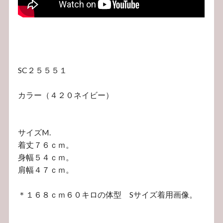
SC２５５５１
カラー（４２０ネイビー）
サイズM.
着丈７６ｃｍ。
身幅５４ｃｍ。
肩幅４７ｃｍ。
＊１６８ｃｍ６０キロの体型 Sサイズ着用画像。