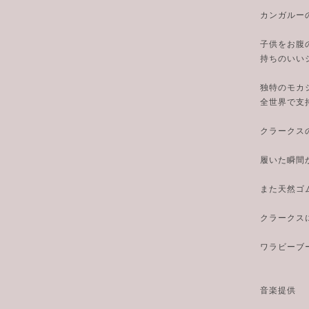
カンガルー
子供をお腹
持ちのいい
独特のモカ
全世界で支
クラークス
履いた瞬間
また天然ゴ
クラークス
ワラビーブ
音楽提供