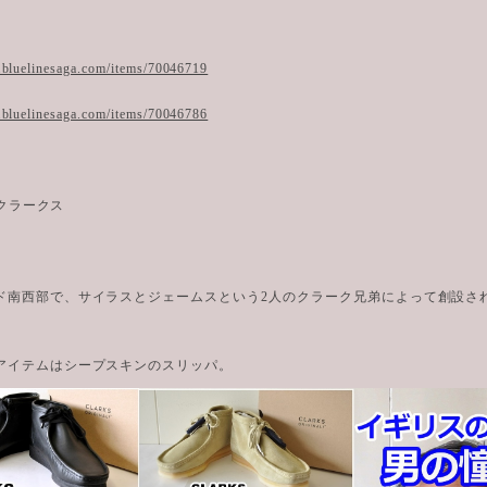
.bluelinesaga.com/items/70046719
.bluelinesaga.com/items/70046786
/ クラークス
。
ド南西部で、サイラスとジェームスという2人のクラーク兄弟によって創設さ
。
アイテムはシープスキンのスリッパ。