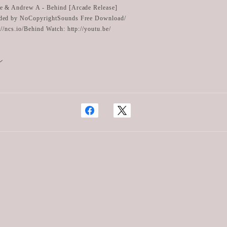
e & Andrew A - Behind [Arcade Release]
ded by NoCopyrightSounds Free Download/
://ncs.io/Behind Watch: http://youtu.be/
ン