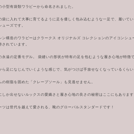
の小型有袋類ワラビーから命名されました。
の袋に入れて大事に育てるように足を優しく包み込むような一足で、履いてい
シューズです。
シン構造のワラビーはクラークス オリジナルズ コレクションのアイコンシュ
持されています。
の永遠の定番モデル。 袋縫いの形状が特有の足を包むような履き心地が特徴
から足になじんでいくような感じで、気がつけば手放せなくなっているくらい
ムの樹脂を固めた「クレープソール」も見逃せません。
にしか出せないルックスの愛嬌さと履き心地の良さの秘密はここにもあります
ーツは世代を越えて愛される、靴のグローバルスタンダードです！