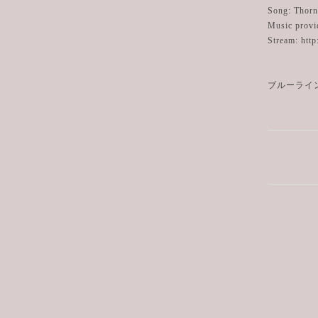
Song: Thorn
Music provi
Stream: http
ブルーライ