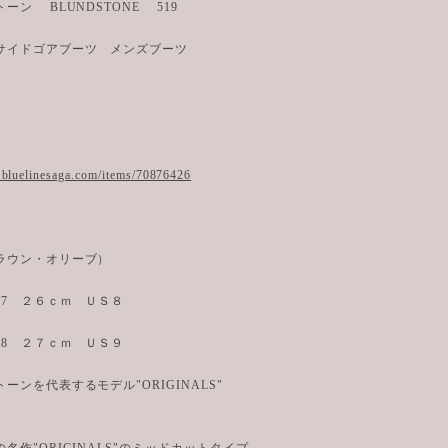
ーン BLUNDSTONE 519
サイドゴアブーツ メンズブーツ
.bluelinesaga.com/items/70876426
ラウン・オリーブ）
K7 ２６ｃｍ ＵＳ８
K8 ２７ｃｍ ＵＳ９
ーンを代表するモデル"ORIGINALS"
名作"ORIGINALS"のミッドカットタイプ。