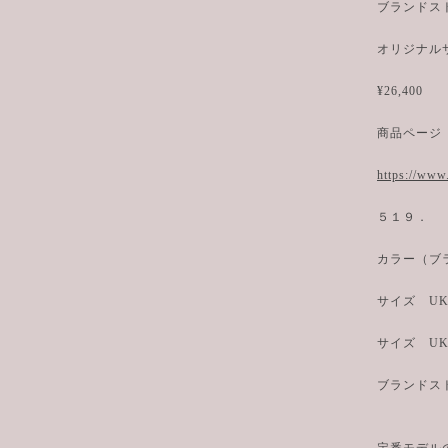
ブランドスト
オリジナル
¥26,400
商品ページ
https://www
５１９．
カラー（ブ
サイズ U
サイズ U
ブランドスト
定番モデルの