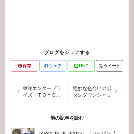
ブログをシェアする
保存
シェア
LINE
ツイート
東洋エンタープラ
絶妙な色合いのボ
イズ ＴＯＹＯ
タンダウンシャツ
シュガーケーン
が入荷！春にふさ
ＳＵＧＡＲＣＡＮ
わしいカラーリン
Ｅ ギャリソン
グのシャツ
他の記事を読む
ベルト
JAPAN BLUE JEANS （ジャパンブ