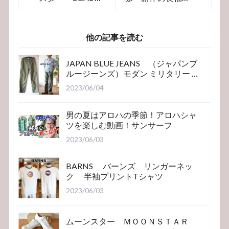
ーバル 日本製
ャツが入荷したの
メイドイン久留米
で、早速ご紹介で
す！マニュアルア
他の記事を読む
ルファベット
JAPAN BLUE JEANS （ジャパンブ
ルージーンズ）モダン ミリタリー ベ
イカーパンツ
2023/06/04
男の夏はアロハの季節！アロハシャ
ツを楽しむ動画！サンサーフ
2023/06/03
BARNS バーンズ リンガーネッ
ク 半袖プリントTシャツ
2023/06/03
ムーンスター ＭＯＯＮＳＴＡＲ