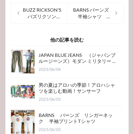
BUZZ RICKSON'S
BARNS バーンズ
バズリクソン
半袖シャツ
ズ 半袖プリント
ボタンダウンシャ
T 79124
ツ ＢＲ５２６
６Ｎ
他の記事を読む
JAPAN BLUE JEANS （ジャパンブ
ルージーンズ）モダン ミリタリー ベ
イカーパンツ
2023/06/04
男の夏はアロハの季節！アロハシャ
ツを楽しむ動画！サンサーフ
2023/06/03
BARNS バーンズ リンガーネッ
ク 半袖プリントTシャツ
2023/06/03