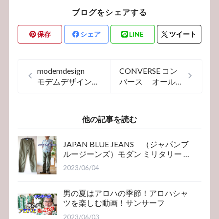
ブログをシェアする
保存
シェア
LINE
ツイート
modemdesign
CONVERSE コン
モデムデザイン
バース オール
半袖T カットソ
スター
ー2301057
ALLSTAR ヘン
プハイ
他の記事を読む
JAPAN BLUE JEANS （ジャパンブ
ルージーンズ）モダン ミリタリー ベ
イカーパンツ
2023/06/04
男の夏はアロハの季節！アロハシャ
ツを楽しむ動画！サンサーフ
2023/06/03