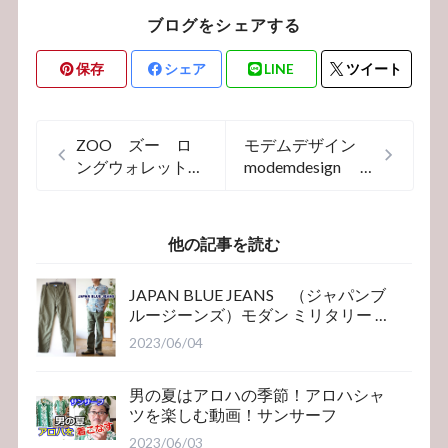
ブログをシェアする
保存
シェア
LINE
ツイート
ZOO ズー ロ
モデムデザイン
ングウォレット
modemdesign
長財布 象革
リバーシブルエン
ZLW-107
ジニアコート
他の記事を読む
JAPAN BLUE JEANS （ジャパンブ
ルージーンズ）モダン ミリタリー ベ
イカーパンツ
2023/06/04
男の夏はアロハの季節！アロハシャ
ツを楽しむ動画！サンサーフ
2023/06/03